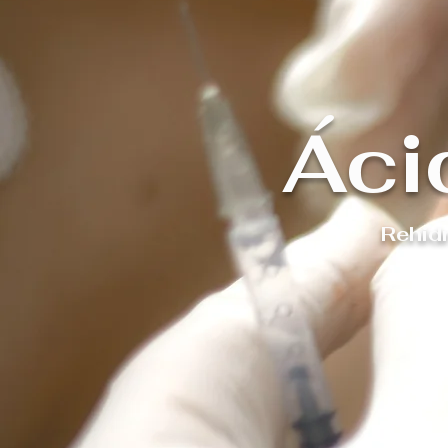
Áci
Rehidr