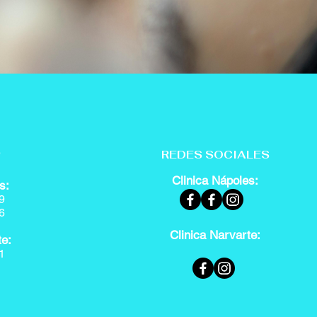
P
REDES SOCIALES
Clinica Nápoles:
s:
9
6
Clinica Narvarte:
te:
1