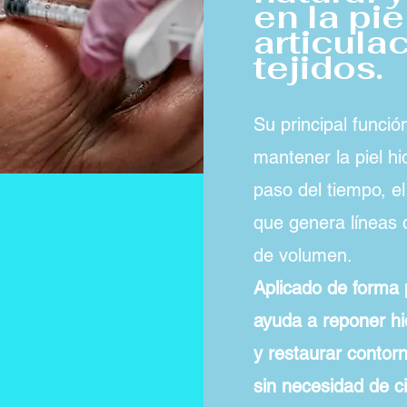
en la pie
articula
tejidos.
Su principal funció
mantener la piel hi
paso del tiempo, e
que genera líneas d
de volumen.
Aplicado de forma p
ayuda a reponer hi
y restaurar contor
sin necesidad de ci