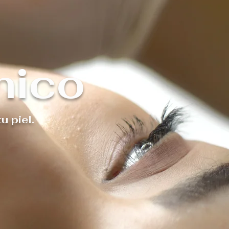
nico
u piel.