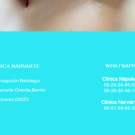
WHATSAP
NICA NARVARTE
Clinica Nápole
cepción Beistegui
56-24-34-85-0
rvarte Oriente,Benito
56-30-30-46-1
Juarez,03023
Clinica Narvar
56-51-50-65-3