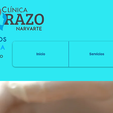
OS
IA
do
Inicio
Servicios