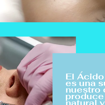
El Ácido
es una s
nuestro
produce
natural 