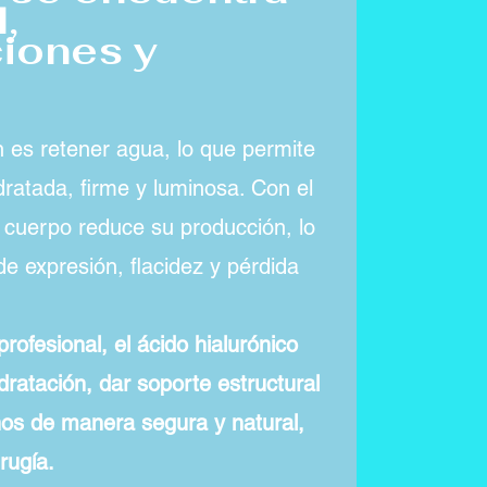
l,
ciones y
n es retener agua, lo que permite
dratada, firme y luminosa. Con el
l cuerpo reduce su producción, lo
e expresión, flacidez y pérdida
rofesional, el ácido hialurónico
dratación, dar soporte estructural
nos de manera segura y natural,
rugía.