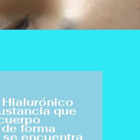
 Hialurónico
ustancia que
 cuerpo
 de forma
y se encuentra