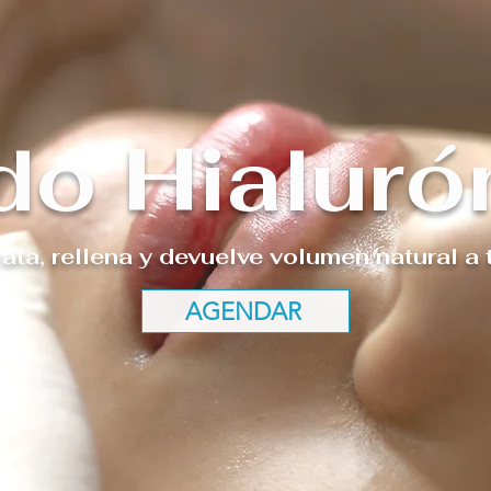
do Hialuró
ata, rellena y devuelve volumen natural a t
AGENDAR